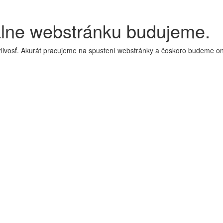
álne webstránku budujeme.
livosť. Akurát pracujeme na spustení webstránky a čoskoro budeme on