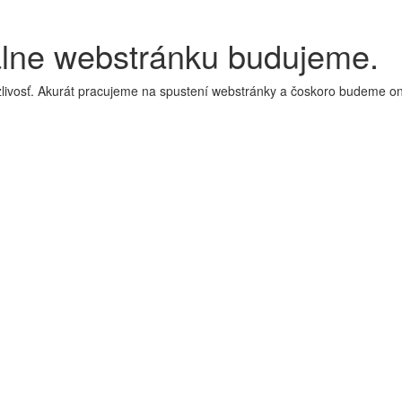
álne webstránku budujeme.
livosť. Akurát pracujeme na spustení webstránky a čoskoro budeme on