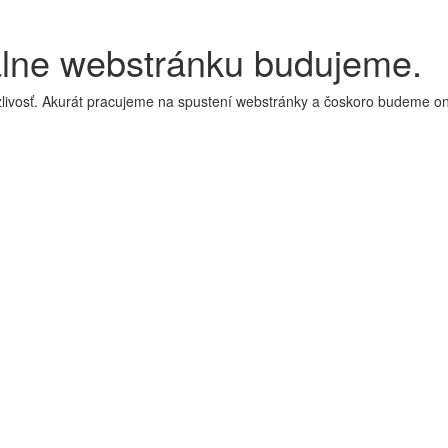
álne webstránku budujeme.
livosť. Akurát pracujeme na spustení webstránky a čoskoro budeme on